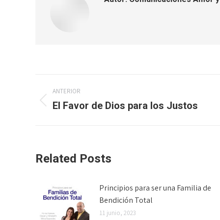
Navegación
ANTERIOR
entre
El Favor de Dios para los Justos
Publicación
anterior:
publicaciones
Related Posts
Principios para ser una Familia de
Bendición Total
11 junio, 2023