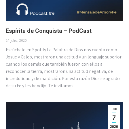
Espíritu de Conquista – PodCast
14 julio, 2020
Escúchalo en Spotify La Palabra de Dios nos cuenta como
Josue y Caleb, mostraron una actitud y un lenguaje superior
cuando los demás que también fueron con ellos a
reconocer la tierra, mostraron una actitud negativa, de
incredulidad y de maldición. Por esta razón Dios se agrado
de su Fe y les bendijo. Te invitamos…
Jul
7
2020