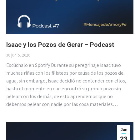
Isaac y los Pozos de Gerar – Podcast
30 junio, 2020
Escúchalo en Spotify Durante su peregrinaje Isaac tuvo
muchas riñas con los filisteos por causa de los pozos de
agua, sin embargo, Isaac decidió no contender con ellos,
hasta el momento en que encontró su propio pozo sin
pelear con los demás, de esto aprendemos que no
debemos pelear con nadie por las cosa materiales…
Jun
23