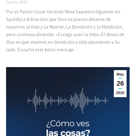
2 junio, 2020
Por el Pastor Oscar Gerardo Mina Saavedra Síguenos en
SpotifyLa Biblia dice que Dios ha puesto delante de
nosotros la Vida y La Muerte, La Bendición y la Maldición,
pero continua diciendo: «Escoge pues la Vida» El deseo de
Dios es que vivamos en bendición y vida abundante a Su
lado. Escucha este bello mensaje…
May
26
2020