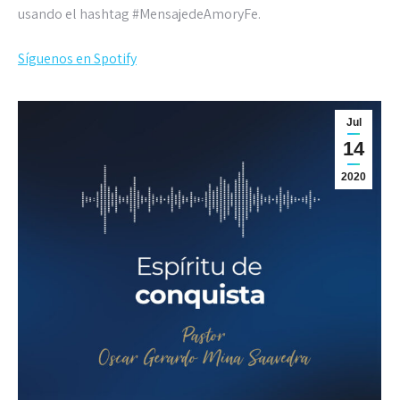
usando el hashtag #MensajedeAmoryFe.
Síguenos en Spotify
Jul
14
2020