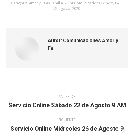
Categoría:
Amor y Fe en Familia
Por
Comunicaciones Amor y Fe
23 agosto, 2020
Autor:
Comunicaciones Amor y
Fe
Navegación
ANTERIOR
entre
Servicio Online Sábado 22 de Agosto 9 AM
Publicación
anterior:
publicaciones
SIGUIENTE
Servicio Online Miércoles 26 de Agosto 9
Publicación