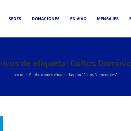
SEDES
DONACIONES
EN VIVO
MENSAJES
EVEN
SEDES
DONACIONES
EN VIVO
MENSAJES
hivos de etiqueta:
Cultos Dominic
Estás aquí:
Inicio
Publicaciones etiquetadas con "Cultos Dominicales"