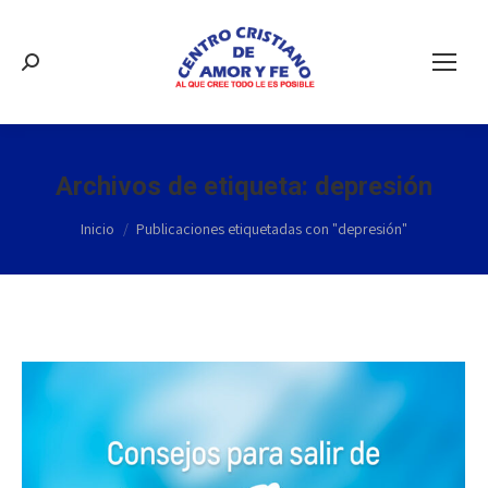
Buscar:
Archivos de etiqueta:
depresión
Estás aquí:
Inicio
Publicaciones etiquetadas con "depresión"