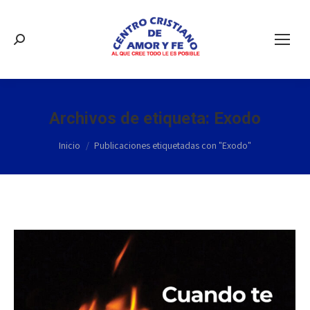
Buscar:
Archivos de etiqueta:
Exodo
Estás aquí:
Inicio
Publicaciones etiquetadas con "Exodo"