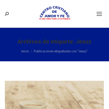
Buscar:
Archivos de etiqueta:
Jesus
Estás aquí:
Inicio
Publicaciones etiquetadas con "Jesus"