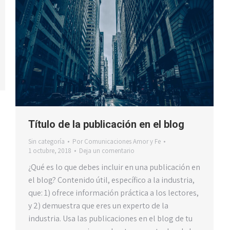
Título de la publicación en el blog
Sin categoría
Por
Comunicaciones Amor y Fe
1 octubre, 2018
Deja un comentario
¿Qué es lo que debes incluir en una publicación en
el blog? Contenido útil, específico a la industria,
que: 1) ofrece información práctica a los lectores,
y 2) demuestra que eres un experto de la
industria. Usa las publicaciones en el blog de tu