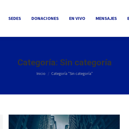
SEDES
DONACIONES
EN VIVO
MENSAJES
EVEN
SEDES
DONACIONES
EN VIVO
MENSAJES
Categoría:
Sin categoría
Estás aquí:
Inicio
Categoría "Sin categoría"