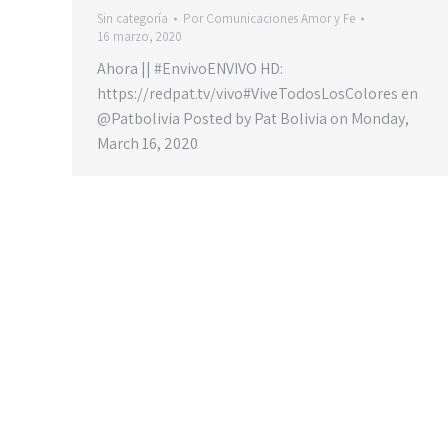
Sin categoría
Por
Comunicaciones Amor y Fe
16 marzo, 2020
Ahora || #EnvivoENVIVO HD:
https://redpat.tv/vivo#ViveTodosLosColores en
@Patbolivia Posted by Pat Bolivia on Monday,
March 16, 2020