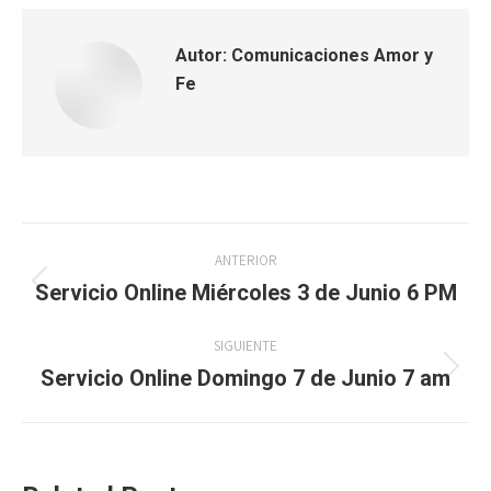
Autor:
Comunicaciones Amor y
Fe
Navegación
ANTERIOR
entre
Servicio Online Miércoles 3 de Junio 6 PM
Publicación
anterior:
publicaciones
SIGUIENTE
Servicio Online Domingo 7 de Junio 7 am
Publicación
siguiente: