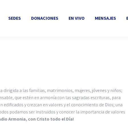
SEDES
DONACIONES
EN VIVO
MENSAJES
EVEN
SEDES
DONACIONES
EN VIVO
MENSAJES
dirigida a las familias, matrimonios, mujeres, jóvenes y niños;
sable, que estén en armonía con las sagradas escrituras, para
edificados y crezcan en valores y el conocimiento de Dios; una
dos podamos ser instruidos y conocer la importancia de valores
adio Armonia, con Cristo todo el Día!