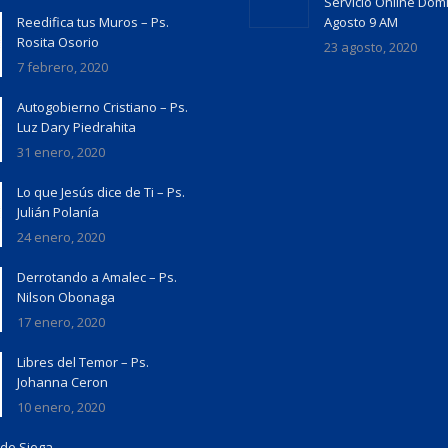
Servicio Online Dom
Reedifica tus Muros – Ps.
Agosto 9 AM
Rosita Osorio
23 agosto, 2020
7 febrero, 2020
Autogobierno Cristiano – Ps.
Luz Dary Piedrahita
31 enero, 2020
Lo que Jesús dice de Ti – Ps.
Julián Polanía
24 enero, 2020
Derrotando a Amalec – Ps.
Nilson Obonaga
17 enero, 2020
Libres del Temor – Ps.
Johanna Ceron
10 enero, 2020
de Siega