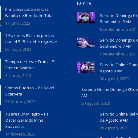
Familia
Principios para ser una
Familia de Bendición Total
Servicio Domingo 6 
Septiembre 9 AM
11 junio, 2023
6 septiembre, 2020
7 Razones Bíblicas por las
Servicio Domingo 6 
que el Señor debe regresar
Septiembre 7 AM
25 mayo, 2023
6 septiembre, 2020
Tiempo de Llevar Fruto – Pf.
Servicio Online Dom
Steven Swicher
Agosto 9 AM
6 marzo, 2020
30 agosto, 2020
Somos Puertas – Ps David
Servicio Online Domingo 30 de
Scarpeta
AM
28 febrero, 2020
30 agosto, 2020
Tu eres un Milagro – Ps.
Servicio Online Miér
Oscar Gerardo Mina
de Agosto 9 AM
Saavedra
26 agosto, 2020
14 febrero, 2020