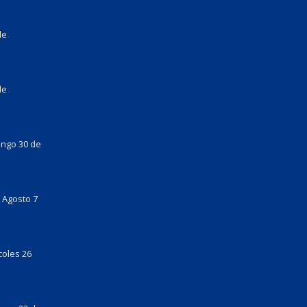
de
de
ingo 30 de
 Agosto 7
coles 26