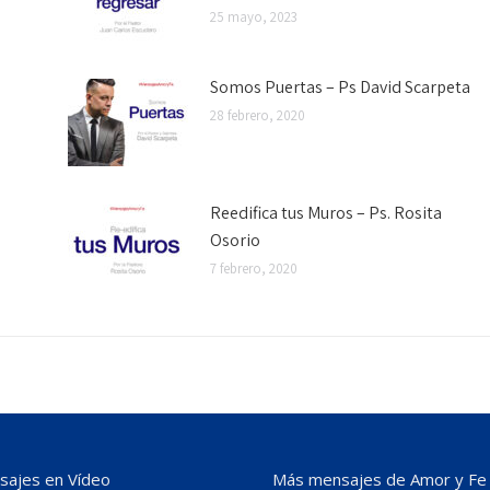
25 mayo, 2023
Somos Puertas – Ps David Scarpeta
28 febrero, 2020
Reedifica tus Muros – Ps. Rosita
Osorio
7 febrero, 2020
ajes en Vídeo
Más mensajes de Amor y Fe