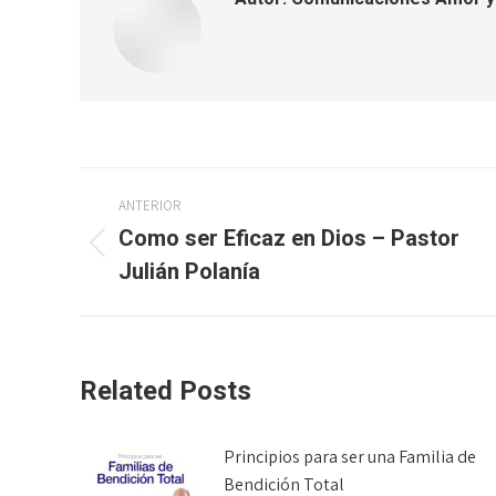
Navegación
ANTERIOR
entre
Como ser Eficaz en Dios – Pastor
Publicación
Julián Polanía
publicaciones
anterior:
Related Posts
Principios para ser una Familia de
Bendición Total