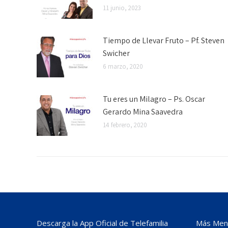
11 junio, 2023
Tiempo de Llevar Fruto – Pf. Steven
Swicher
6 marzo, 2020
Tu eres un Milagro – Ps. Oscar
Gerardo Mina Saavedra
14 febrero, 2020
Descarga la App Oficial de Telefamilia
Más Mens