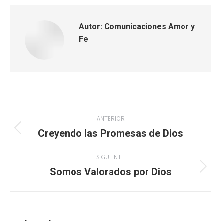
Autor:
Comunicaciones Amor y
Fe
Navegación
ANTERIOR
entre
Creyendo las Promesas de Dios
Publicación
anterior:
publicaciones
SIGUIENTE
Somos Valorados por Dios
Publicación
siguiente: