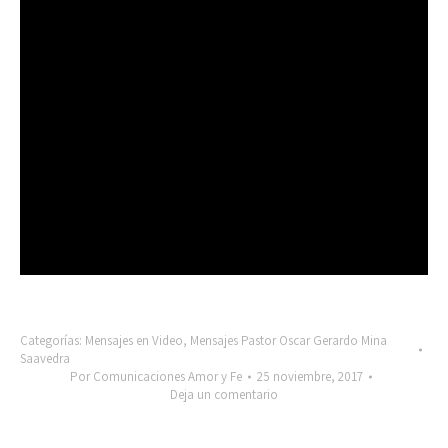
Categorías:
Mensajes en Video
,
Mensajes Pastor Oscar Gerardo Mina
Saavedra
Por
Comunicaciones Amor y Fe
25 noviembre, 2017
Deja un comentario