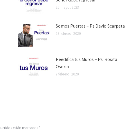
25 mayo, 2023
Somos Puertas – Ps David Scarpeta
28 febrero, 2020
Reedifica tus Muros – Ps. Rosita
Osorio
7 febrero, 2020
equeridos están marcados
*