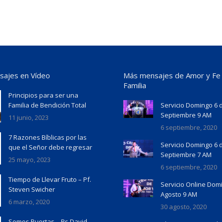
ajes en Vídeo
Más mensajes de Amor y Fe
Familia
Principios para ser una
Familia de Bendición Total
Servicio Domingo 6 
Septiembre 9 AM
11 junio, 2023
6 septiembre, 2020
7 Razones Bíblicas por las
Servicio Domingo 6 
que el Señor debe regresar
Septiembre 7 AM
25 mayo, 2023
6 septiembre, 2020
Tiempo de Llevar Fruto – Pf.
Servicio Online Dom
Steven Swicher
Agosto 9 AM
6 marzo, 2020
30 agosto, 2020
Somos Puertas – Ps David