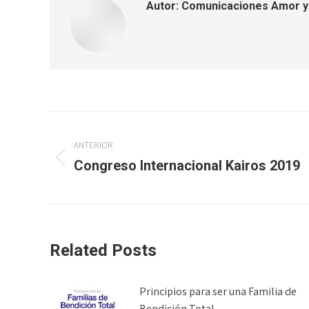
Autor:
Comunicaciones Amor y
Navegación
ANTERIOR
entre
Congreso Internacional Kairos 2019
Publicación
publicaciones
anterior:
Related Posts
Principios para ser una Familia de
Bendición Total