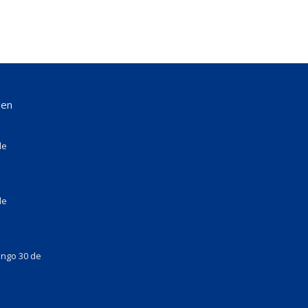
 en
de
de
ingo 30 de