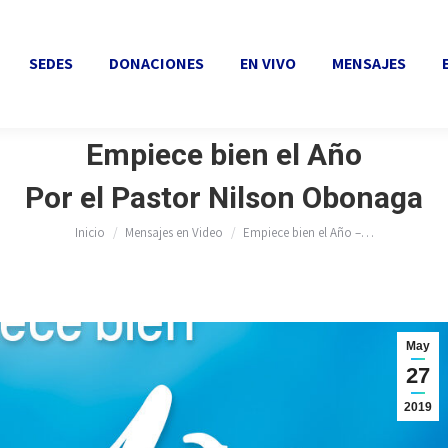
SEDES
DONACIONES
EN VIVO
MENSAJES
EVEN
SEDES
DONACIONES
EN VIVO
MENSAJES
Empiece bien el Año
Estás aquí:
Por el Pastor Nilson Obonaga
Inicio
Mensajes en Video
Empiece bien el Año –…
May
27
2019