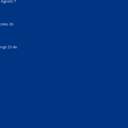
 Agosto 7
coles 26
ingo 23 de