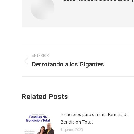
Navegación
ANTERIOR
entre
Derrotando a los Gigantes
Publicación
anterior:
publicaciones
Related Posts
Principios para ser una Familia de
Bendición Total
11 junio, 2023