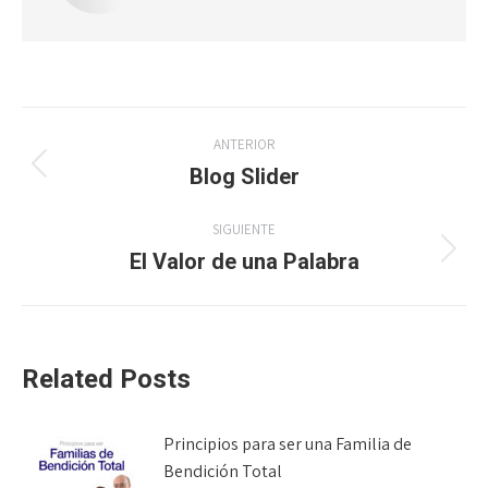
Navegación
ANTERIOR
entre
Blog Slider
Publicación
anterior:
publicaciones
SIGUIENTE
El Valor de una Palabra
Publicación
siguiente:
Related Posts
Principios para ser una Familia de
Bendición Total