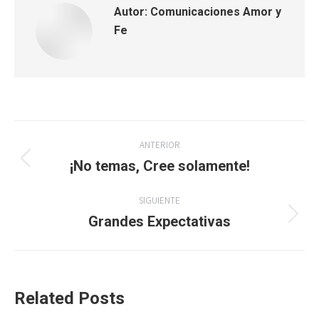
Autor:
Comunicaciones Amor y
Fe
Navegación
ANTERIOR
entre
¡No temas, Cree solamente!
Publicación
anterior:
publicaciones
SIGUIENTE
Grandes Expectativas
Publicación
siguiente:
Related Posts