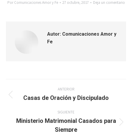
Por
Comunicaciones Amor y Fe
27 octubre, 2017
Deja un comentario
Autor:
Comunicaciones Amor y
Fe
Navegación
ANTERIOR
entre
Casas de Oración y Discipulado
Publicación
anterior:
publicaciones
SIGUIENTE
Ministerio Matrimonial Casados para
Publicación
Siempre