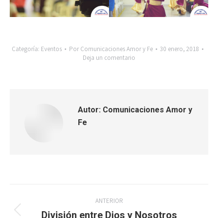
Categoría:
Eventos
Por
Comunicaciones Amor y Fe
30 enero, 2018
Deja un comentario
Autor:
Comunicaciones Amor y
Fe
Navegación
ANTERIOR
entre
División entre Dios y Nosotros
Publicación