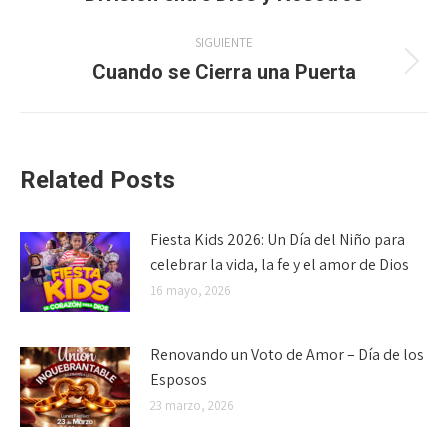
anterior:
publicaciones
SIGUIENTE
Cuando se Cierra una Puerta
Publicación
siguiente:
Related Posts
Fiesta Kids 2026: Un Día del Niño para
celebrar la vida, la fe y el amor de Dios
16 mayo, 2026
Renovando un Voto de Amor – Día de los
Esposos
23 marzo, 2026